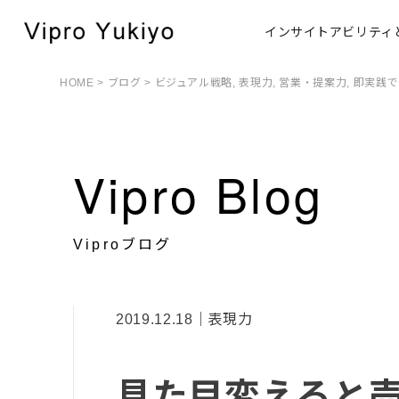
インサイトアビリティ
HOME
>
ブログ
>
ビジュアル戦略
,
表現力
,
営業・提案力
,
即実践で
Vipro Blog
Viproブログ
2019.12.18｜表現力
見た目変えると