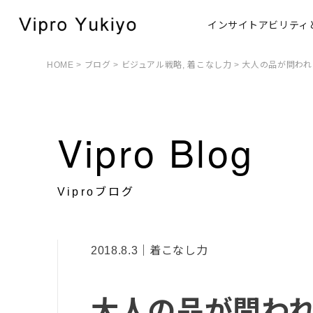
インサイトアビリティ
HOME
>
ブログ
>
ビジュアル戦略
,
着こなし力
> 大人の品が問わ
Vipro Blog
Viproブログ
2018.8.3｜着こなし力
大人の品が問わ